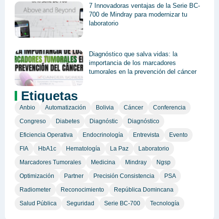
7 Innovadoras ventajas de la Serie BC-
700 de Mindray para modernizar tu
laboratorio
Diagnóstico que salva vidas: la
importancia de los marcadores
tumorales en la prevención del cáncer
Etiquetas
Anbio
Automatización
Bolivia
Cáncer
Conferencia
Congreso
Diabetes
Diagnóstic
Diagnóstico
Eficiencia Operativa
Endocrinología
Entrevista
Evento
FIA
HbA1c
Hematología
La Paz
Laboratorio
Marcadores Tumorales
Medicina
Mindray
Ngsp
Optimización
Partner
Precisión Consistencia
PSA
Radiometer
Reconocimiento
República Domincana
Salud Pública
Seguridad
Serie BC-700
Tecnología