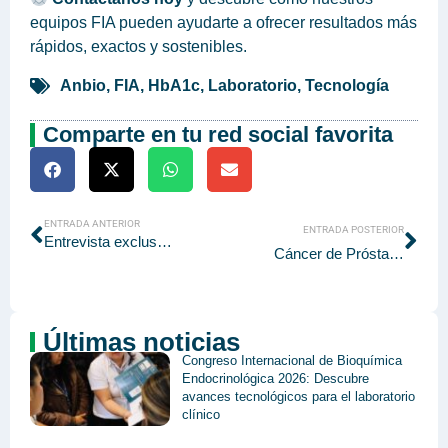
equipos FIA pueden ayudarte a ofrecer resultados más
rápidos, exactos y sostenibles.
Anbio
,
FIA
,
HbA1c
,
Laboratorio
,
Tecnología
Comparte en tu red social favorita
ENTRADA ANTERIOR
ENTRADA POSTERIOR
Entrevista exclusiva: el impacto innovador de Q&Q Medical en República Dominicana
Cáncer de Próstata: La Importancia Vital del Diagnóstico Temprano con PSA
Últimas noticias
Congreso Internacional de Bioquímica
Endocrinológica 2026: Descubre
avances tecnológicos para el laboratorio
clínico