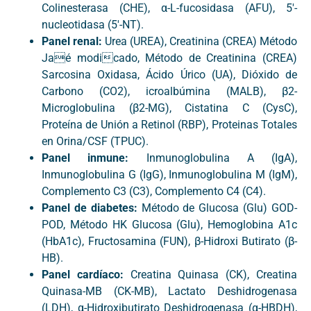
Colinesterasa (CHE), α-L-fucosidasa (AFU), 5′-
nucleotidasa (5′-NT).
Panel renal:
Urea (UREA), Creatinina (CREA) Método
Jaé modicado, Método de Creatinina (CREA)
Sarcosina Oxidasa, Ácido Úrico (UA), Dióxido de
Carbono (CO2), icroalbúmina (MALB), β2-
Microglobulina (β2-MG), Cistatina C (CysC),
Proteína de Unión a Retinol (RBP), Proteinas Totales
en Orina/CSF (TPUC).
Panel inmune:
Inmunoglobulina A (IgA),
Inmunoglobulina G (IgG), Inmunoglobulina M (IgM),
Complemento C3 (C3), Complemento C4 (C4).
Panel de diabetes:
Método de Glucosa (Glu) GOD-
POD, Método HK Glucosa (Glu), Hemoglobina A1c
(HbA1c), Fructosamina (FUN), β-Hidroxi Butirato (β-
HB).
Panel cardíaco:
Creatina Quinasa (CK), Creatina
Quinasa-MB (CK-MB), Lactato Deshidrogenasa
(LDH), α-Hidroxibutirato Deshidrogenasa (α-HBDH),