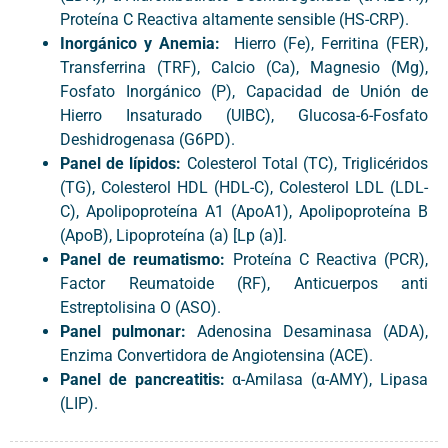
Proteína C Reactiva altamente sensible (HS-CRP).
Inorgánico y Anemia:
Hierro (Fe), Ferritina (FER),
Transferrina (TRF), Calcio (Ca), Magnesio (Mg),
Fosfato Inorgánico (P), Capacidad de Unión de
Hierro Insaturado (UIBC), Glucosa-6-Fosfato
Deshidrogenasa (G6PD).
Panel de lípidos:
Colesterol Total (TC), Triglicéridos
(TG), Colesterol HDL (HDL-C), Colesterol LDL (LDL-
C), Apolipoproteína A1 (ApoA1), Apolipoproteína B
(ApoB), Lipoproteína (a) [Lp (a)].
Panel de reumatismo:
Proteína C Reactiva (PCR),
Factor Reumatoide (RF), Anticuerpos anti
Estreptolisina O (ASO).
Panel pulmonar:
Adenosina Desaminasa (ADA),
Enzima Convertidora de Angiotensina (ACE).
Panel de pancreatitis:
α-Amilasa (α-AMY), Lipasa
(LIP).