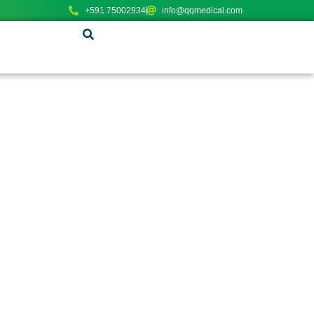
+591 75002934
info@qqmedical.com